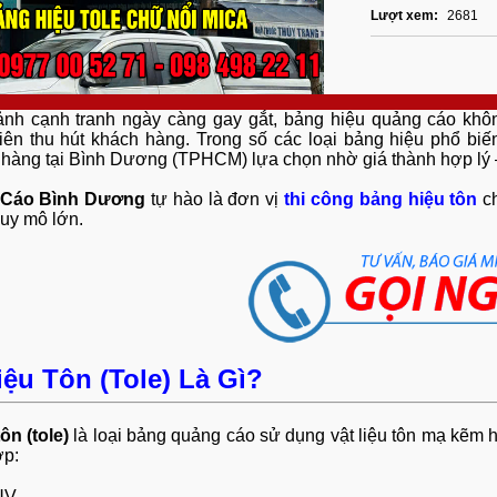
Lượt xem:
2681
ảnh cạnh tranh ngày càng gay gắt, bảng hiệu quảng cáo khô
iên thu hút khách hàng. Trong số các loại bảng hiệu phổ biế
 hàng tại Bình Dương (TPHCM) lựa chọn nhờ giá thành hợp lý –
 Cáo Bình Dương
tự hào là đơn vị
thi công bảng hiệu tôn
ch
quy mô lớn.
ệu Tôn (Tole) Là Gì?
ôn (tole)
là loại bảng quảng cáo sử dụng vật liệu tôn mạ kẽm h
ợp:
UV