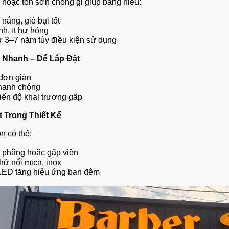
hoặc tôn sơn chống gỉ giúp bảng hiệu:
nắng, gió bụi tốt
nh, ít hư hỏng
từ 3–7 năm tùy điều kiện sử dụng
 Nhanh – Dễ Lắp Đặt
đơn giản
nhanh chóng
iến độ khai trương gấp
t Trong Thiết Kế
n có thể:
 phẳng hoặc gấp viền
hữ nổi mica, inox
LED tăng hiệu ứng ban đêm