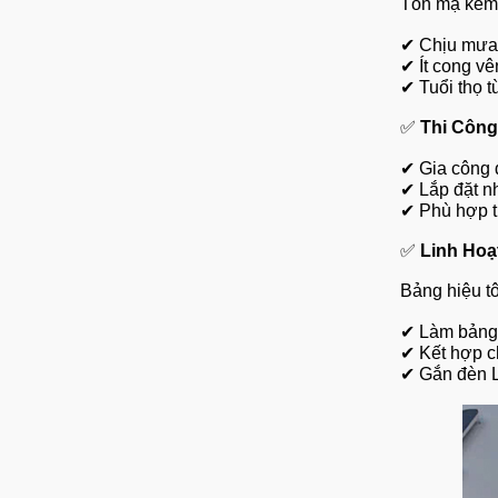
Tôn mạ kẽm 
✔
Chịu mưa 
✔
Ít cong vê
✔
Tuổi thọ 
✅
Thi Công
✔
Gia công 
✔
Lắp đặt 
✔
Phù hợp t
✅
Linh Hoạ
Bảng hiệu tô
✔
Làm bảng
✔
Kết hợp c
✔
Gắn đèn 