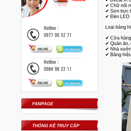
✔
Chữ nổi m
✔
Sơn trực t
✔
Đèn LED 
Hotline :
Loại bảng h
0977 00 52 71
✔
Cửa hàng
✔
Quán ăn,
✔
Nhà xưởng
✔
Bảng hiệu
Hotline :
0984 98 22 11
FANPAGE
THỐNG KÊ TRUY CẬP