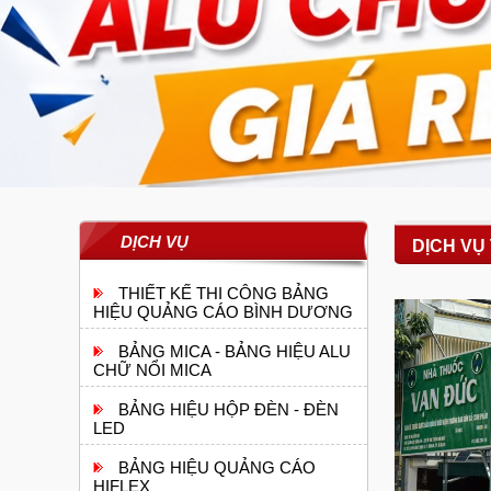
DỊCH VỤ
DỊCH VỤ 
THIẾT KẾ THI CÔNG BẢNG
HIỆU QUẢNG CÁO BÌNH DƯƠNG
BẢNG MICA - BẢNG HIỆU ALU
CHỮ NỔI MICA
BẢNG HIỆU HỘP ĐÈN - ĐÈN
LED
BẢNG HIỆU QUẢNG CÁO
HIFLEX