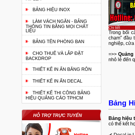
BẢNG HIỆU INOX
LÀM VÁCH NGĂN - BẢNG
THÔNG TIN BẰNG MỌI CHẤT
Chi tiết
LIỆU
Trong bối c
chạm” đầu t
BẢNG TÊN PHÒNG BAN
nghiệp, cửa
CHO THUÊ VÀ LẮP ĐẶT
=>>
Quảng
BACKDROP
nhỏ lẻ đến 
THIẾT KẾ IN ẤN BĂNG RÔN
THIẾT KẾ IN ẤN DECAL
THIẾT KẾ THI CÔNG BẢNG
HIỆU QUẢNG CÁO TPHCM
Bảng Hi
HỖ TRỢ TRỰC TUYẾN
Bảng hiệu t
có thể kết h
✔
Decal in 