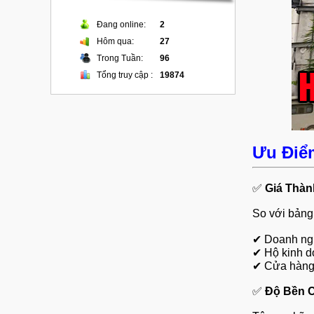
Đang online:
2
Hôm qua:
27
Trong Tuần:
96
Tổng truy cập :
19874
Ưu Điể
✅
Giá Thàn
So với bảng 
✔
Doanh ng
✔
Hộ kinh d
✔
Cửa hàng 
✅
Độ Bền C