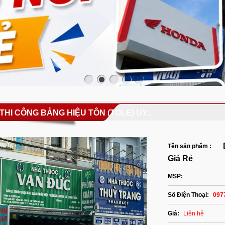
THI CÔNG BẢNG HIỆU TÔN (TOLE) UY...
Tên sản phẩm :
Giá Rẻ
MSP:
Số Điện Thoại:
0977
Giá:
Liên hệ