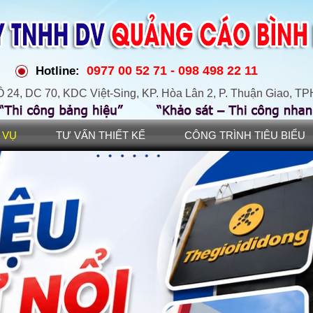
0977 00 52 71 - 098 498 22 11
Hotline:
 24, DC 70, KDC Việt-Sing, KP. Hòa Lân 2, P. Thuận Giao, 
 VỤ
TƯ VẤN THIẾT KẾ
CÔNG TRÌNH TIÊU BIỂU