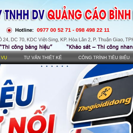
0977 00 52 71 - 098 498 22 11
Hotline:
 24, DC 70, KDC Việt-Sing, KP. Hòa Lân 2, P. Thuận Giao, 
 VỤ
TƯ VẤN THIẾT KẾ
CÔNG TRÌNH TIÊU BIỂU