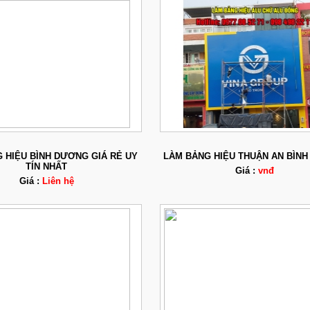
 HIỆU BÌNH DƯƠNG GIÁ RẺ UY
LÀM BẢNG HIỆU THUẬN AN BÌN
TÍN NHẤT
Giá :
vnđ
Giá :
Liên hệ