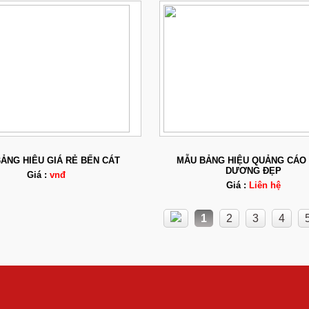
ẢNG HIÊU GIÁ RẺ BẾN CÁT
MẪU BẢNG HIỆU QUẢNG CÁO 
DƯƠNG ĐẸP
Giá :
vnđ
Giá :
Liên hệ
1
2
3
4