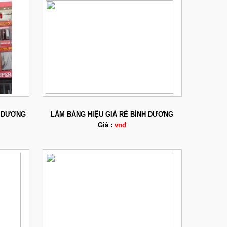
H DƯƠNG
LÀM BẢNG HIỆU GIÁ RẺ BÌNH DƯƠNG
Giá :
vnđ