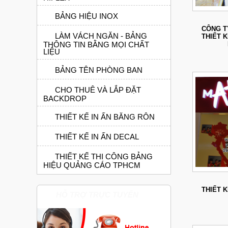
BẢNG HIỆU INOX
CÔNG T
LÀM VÁCH NGĂN - BẢNG
THIẾT 
THÔNG TIN BẰNG MỌI CHẤT
LIỆU
BẢNG TÊN PHÒNG BAN
CHO THUÊ VÀ LẮP ĐẶT
BACKDROP
THIẾT KẾ IN ẤN BĂNG RÔN
THIẾT KẾ IN ẤN DECAL
THIẾT KẾ THI CÔNG BẢNG
HIỆU QUẢNG CÁO TPHCM
THIẾT 
HỖ TRỢ TRỰC TUYẾN