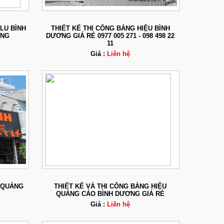
LU BÌNH
THIẾT KẾ THI CÔNG BẢNG HIỆU BÌNH
ÓNG
DƯƠNG GIÁ RẺ 0977 005 271 - 098 498 22
11
Giá :
Liên hệ
U QUẢNG
THIẾT KẾ VÀ THI CÔNG BẢNG HIỆU
QUẢNG CÁO BÌNH DƯƠNG GIÁ RẺ
Giá :
Liên hệ