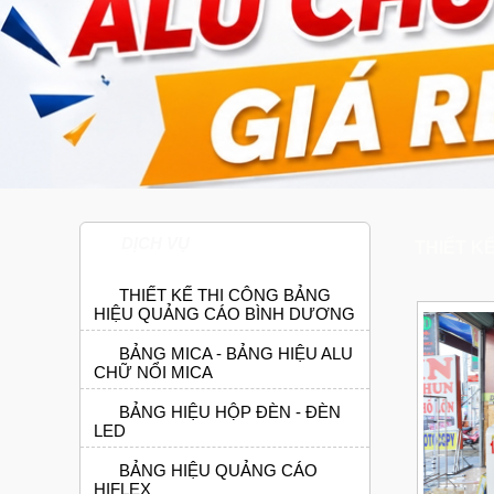
DỊCH VỤ
THIẾT K
THIẾT KẾ THI CÔNG BẢNG
HIỆU QUẢNG CÁO BÌNH DƯƠNG
BẢNG MICA - BẢNG HIỆU ALU
CHỮ NỔI MICA
BẢNG HIỆU HỘP ĐÈN - ĐÈN
LED
BẢNG HIỆU QUẢNG CÁO
HIFLEX