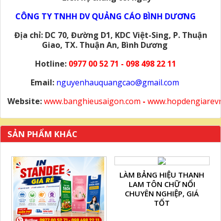
CÔNG TY TNHH DV QUẢNG CÁO BÌNH DƯƠNG
Địa chỉ: DC 70, Đường D1, KDC Việt-Sing, P. Thuận
Giao, TX. Thuận An, Bình Dương
Hotline:
0977 00 52 71 - 098 498 22 11
Email:
nguyenhauquangcao@gmail.com
Website:
www.banghieusaigon.com
-
www.hopdengiarev
SẢN PHẨM KHÁC
LÀM BẢNG HIỆU THANH
LAM TÔN CHỮ NỔI
CHUYÊN NGHIỆP, GIÁ
TỐT