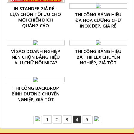
IN STANDEE GIÁ RẺ –
LỰA CHỌN TỐI ƯU CHO
THI CÔNG BẢNG HIỆU
MỌI CHIẾN DỊCH
ĐÁ HOA CƯƠNG CHỮ
QUẢNG CÁO
INOX ĐẸP, GIÁ RẺ
VÌ SAO DOANH NGHIỆP
THI CÔNG BẢNG HIỆU
NÊN CHỌN BẢNG HIỆU
BẠT HIFLEX CHUYÊN
ALU CHỮ NỔI MICA?
NGHIỆP, GIÁ TỐT
THI CÔNG BACKDROP
BÌNH DƯƠNG CHUYÊN
NGHIỆP, GIÁ TỐT
1
2
3
4
5