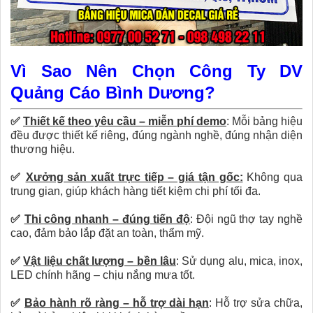
Vì Sao Nên Chọn Công Ty DV
Quảng Cáo Bình Dương?
✅
Thiết kế theo yêu cầu – miễn phí demo
:
Mỗi bảng hiệu
đều được thiết kế riêng, đúng ngành nghề, đúng nhận diện
thương hiệu.
✅
Xưởng sản xuất trực tiếp – giá tận gốc:
Không qua
trung gian, giúp khách hàng tiết kiệm chi phí tối đa.
✅
Thi công nhanh – đúng tiến độ
:
Đội ngũ thợ tay nghề
cao, đảm bảo lắp đặt an toàn, thẩm mỹ.
✅
Vật liệu chất lượng – bền lâu
:
Sử dụng alu, mica, inox,
LED chính hãng – chịu nắng mưa tốt.
✅
Bảo hành rõ ràng – hỗ trợ dài hạn
:
Hỗ trợ sửa chữa,