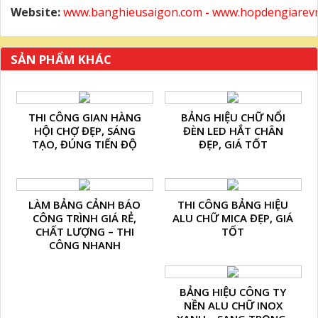
Website:
www.banghieusaigon.com
-
www.hopdengiarev
SẢN PHẨM KHÁC
THI CÔNG GIAN HÀNG
BẢNG HIỆU CHỮ NỔI
HỘI CHỢ ĐẸP, SÁNG
ĐÈN LED HẮT CHÂN
TẠO, ĐÚNG TIẾN ĐỘ
ĐẸP, GIÁ TỐT
LÀM BẢNG CẢNH BÁO
THI CÔNG BẢNG HIỆU
CÔNG TRÌNH GIÁ RẺ,
ALU CHỮ MICA ĐẸP, GIÁ
CHẤT LƯỢNG – THI
TỐT
CÔNG NHANH
BẢNG HIỆU CÔNG TY
NỀN ALU CHỮ INOX