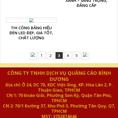
XANH – SANG TRỌNG,
ĐẲNG CẤP
THI CÔNG BẢNG HIỆU
ĐÈN LED ĐẸP, GIÁ TỐT,
CHẤT LƯỢNG
1
2
3
4
5
CÔNG TY TNHH DỊCH VỤ QUẢNG CÁO BÌNH
DƯƠNG
Địa chỉ: Ô 24, DC 70, KDC Việt-Sing, KP. Hòa Lân 2, P.
Thuận Giao, TPHCM
CN 1: 70 Đoàn Giỏi, Phường Sơn Kỳ, Quận Tân Phú,
TPHCM
CN 2: 70/1 Đường 37, Khu Phố 3, Phường Tân Quy, Q7,
TPHCM
MST: 3702874646