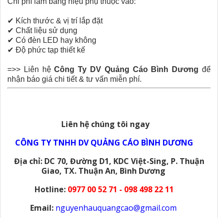
Chi phí làm bảng hiệu phụ thuộc vào:
✔
Kích thước & vị trí lắp đặt
✔
Chất liệu sử dụng
✔
Có đèn LED hay không
✔
Độ phức tạp thiết kế
=>> Liên hệ
Công Ty DV Quảng Cáo Bình Dương
để
nhận báo giá chi tiết & tư vấn miễn phí.
Liên hệ chúng tôi ngay
CÔNG TY TNHH DV QUẢNG CÁO BÌNH DƯƠNG
Địa chỉ: DC 70, Đường D1, KDC Việt-Sing, P. Thuận
Giao, TX. Thuận An, Bình Dương
Hotline:
0977 00 52 71 - 098 498 22 11
Email:
nguyenhauquangcao@gmail.com