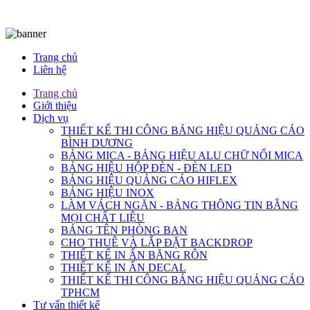
Bảng Hiệu Quảng Cáo Bình Dương
Trang chủ
Liên hệ
Trang chủ
Giới thiệu
Dịch vụ
THIẾT KẾ THI CÔNG BẢNG HIỆU QUẢNG CÁO
BÌNH DƯƠNG
BẢNG MICA - BẢNG HIỆU ALU CHỮ NỔI MICA
BẢNG HIỆU HỘP ĐÈN - ĐÈN LED
BẢNG HIỆU QUẢNG CÁO HIFLEX
BẢNG HIỆU INOX
LÀM VÁCH NGĂN - BẢNG THÔNG TIN BẰNG
MỌI CHẤT LIỆU
BẢNG TÊN PHÒNG BAN
CHO THUÊ VÀ LẮP ĐẶT BACKDROP
THIẾT KẾ IN ẤN BĂNG RÔN
THIẾT KẾ IN ẤN DECAL
THIẾT KẾ THI CÔNG BẢNG HIỆU QUẢNG CÁO
TPHCM
Tư vấn thiết kế