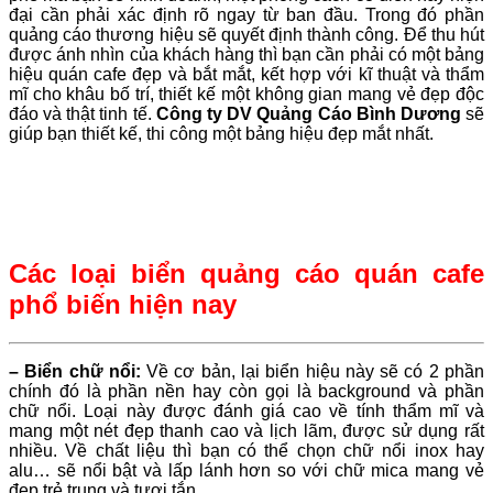
đại cần phải xác định rõ ngay từ ban đầu. Trong đó phần
quảng cáo thương hiệu sẽ quyết định thành công. Để thu hút
được ánh nhìn của khách hàng thì bạn cần phải có một bảng
hiệu quán cafe đẹp và bắt mắt, kết hợp với kĩ thuật và thẩm
mĩ cho khâu bố trí, thiết kế một không gian mang vẻ đẹp độc
đáo và thật tinh tế.
Công ty DV Quảng Cáo Bình Dương
sẽ
giúp bạn thiết kế, thi công một bảng hiệu đẹp mắt nhất.
Các loại biển quảng cáo quán cafe
phổ biến hiện nay
– Biển chữ nổi:
Về cơ bản, lại biển hiệu này sẽ có 2 phần
chính đó là phần nền hay còn gọi là background và phần
chữ nổi. Loại này được đánh giá cao về tính thẩm mĩ và
mang một nét đẹp thanh cao và lịch lãm, được sử dụng rất
nhiều. Về chất liệu thì bạn có thể chọn chữ nổi inox hay
alu… sẽ nổi bật và lấp lánh hơn so với chữ mica mang vẻ
đẹp trẻ trung và tươi tắn