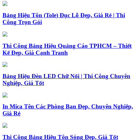
Bảng Hiệu Tôn (Tole) Đục Lỗ Đẹp, Giá Rẻ | Thi
Công Trọn Gói
Thi Công Bảng Hiệu Quảng Cáo TPHCM – Thiết
Kế Đẹp, Giá Cạnh Tranh
Bảng Hiệu Đèn LED Chữ Nổi | Thi Công Chuyên
Nghiệp, Giá Tốt
In Mica Tên Các Phòng Ban Đẹp, Chuyên Nghiệp,
Giá Rẻ
Thi Công Bảng Hiệu Tôn Sóng Đẹp, Giá Tốt