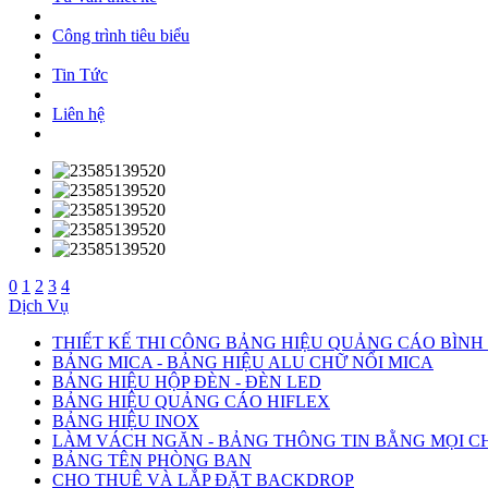
Công trình tiêu biểu
Tin Tức
Liên hệ
0
1
2
3
4
Dịch Vụ
THIẾT KẾ THI CÔNG BẢNG HIỆU QUẢNG CÁO BÌN
BẢNG MICA - BẢNG HIỆU ALU CHỮ NỔI MICA
BẢNG HIỆU HỘP ĐÈN - ĐÈN LED
BẢNG HIỆU QUẢNG CÁO HIFLEX
BẢNG HIỆU INOX
LÀM VÁCH NGĂN - BẢNG THÔNG TIN BẰNG MỌI C
BẢNG TÊN PHÒNG BAN
CHO THUÊ VÀ LẮP ĐẶT BACKDROP