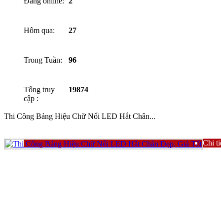
Đang online:
2
Hôm qua:
27
Trong Tuần:
96
Tổng truy
19874
cập :
Thi Công Bảng Hiệu Chữ Nổi LED Hắt Chân...
Chi ti