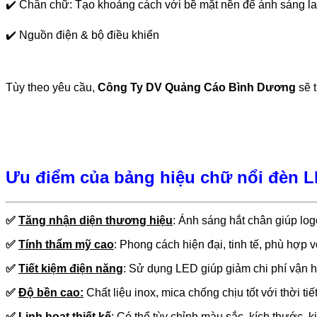
✔️
Chân chữ: Tạo khoảng cách với bề mặt nền để ánh sáng la
✔️
Nguồn điện & bộ điều khiển
Tùy theo yêu cầu,
Công Ty DV Quảng Cáo Bình Dương
sẽ t
Ưu điểm của bảng hiệu chữ nổi đèn L
✅
Tăng nhận diện thương hiệu
:
Ánh sáng hắt chân giúp log
✅
Tính thẩm mỹ cao
:
Phong cách hiện đại, tinh tế, phù hợp 
✅
Tiết kiệm điện năng
:
Sử dụng LED giúp giảm chi phí vận h
✅
Độ bền cao:
Chất liệu inox, mica chống chịu tốt với thời tiết
✅
Linh hoạt thiết kế
:
Có thể tùy chỉnh màu sắc, kích thước, k