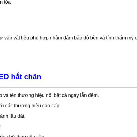
n tỏa
ư vấn vật liệu phù hợp nhằm đảm bảo độ bền và tính thẩm mỹ c
ED hắt chân
o và tên thương hiệu nổi bật cả ngày lẫn đêm.
với các thương hiệu cao cấp.
ành lâu dài.
.
iểu chữ theo yêu cầu.