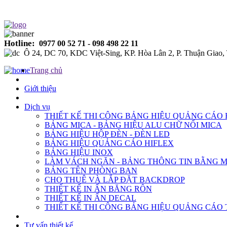
Bảng Hiệu Quảng Cáo Bình Dương
Hotline:
0977 00 52 71 - 098 498 22 11
Ô 24, DC 70, KDC Việt-Sing, KP. Hòa Lân 2, P. Thuận Gia
Trang chủ
Giới thiệu
Dịch vụ
THIẾT KẾ THI CÔNG BẢNG HIỆU QUẢNG CÁO
BẢNG MICA - BẢNG HIỆU ALU CHỮ NỔI MICA
BẢNG HIỆU HỘP ĐÈN - ĐÈN LED
BẢNG HIỆU QUẢNG CÁO HIFLEX
BẢNG HIỆU INOX
LÀM VÁCH NGĂN - BẢNG THÔNG TIN BẰNG M
BẢNG TÊN PHÒNG BAN
CHO THUÊ VÀ LẮP ĐẶT BACKDROP
THIẾT KẾ IN ẤN BĂNG RÔN
THIẾT KẾ IN ẤN DECAL
THIẾT KẾ THI CÔNG BẢNG HIỆU QUẢNG CÁO
Tư vấn thiết kế