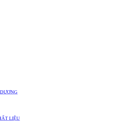
H DƯƠNG
HẤT LIỆU