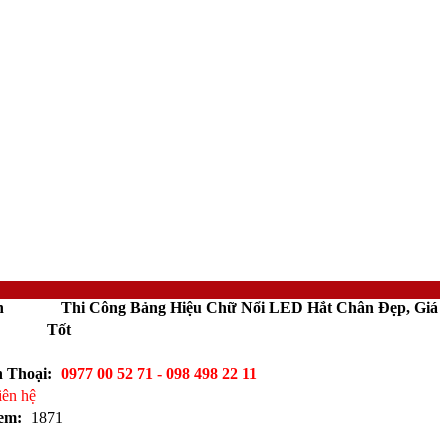
n
Thi Công Bảng Hiệu Chữ Nổi LED Hắt Chân Đẹp, Giá
Tốt
n Thoại:
0977 00 52 71 - 098 498 22 11
iên hệ
xem:
1871