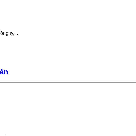
ng ty,...
hân