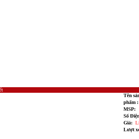
ết
Tên sả
phẩm :
MSP:
Số Điệ
Giá:
L
Lượt 