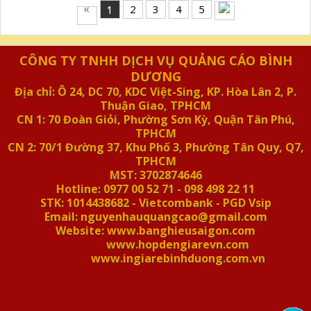
1
2
3
4
5
CÔNG TY TNHH DỊCH VỤ QUẢNG CÁO BÌNH
DƯƠNG
Địa chỉ: Ô 24, DC 70, KDC Việt-Sing, KP. Hòa Lân 2, P.
Thuận Giao, TPHCM
CN 1: 70 Đoàn Giỏi, Phường Sơn Kỳ, Quận Tân Phú,
TPHCM
CN 2: 70/1 Đường 37, Khu Phố 3, Phường Tân Quy, Q7,
TPHCM
MST: 3702874646
Hotline: 0977 00 52 71 - 098 498 22 11
STK: 1014438682 - Vietcombank - PGD Vsip
Email: nguyenhauquangcao@gmail.com
Website: www.banghieusaigon.com
www.hopdengiarevn.com
www.ingiarebinhduong.com.vn