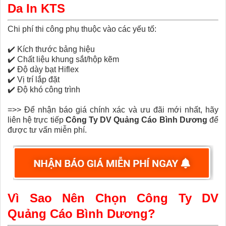
Da In KTS
Chi phí thi công phụ thuộc vào các yếu tố:
✔️
Kích thước bảng hiệu
✔️
Chất liệu khung sắt/hộp kẽm
✔️
Độ dày bạt Hiflex
✔️
Vị trí lắp đặt
✔️
Độ khó công trình
=>> Để nhận báo giá chính xác và ưu đãi mới nhất, hãy
liên hệ trực tiếp
Công Ty DV Quảng Cáo Bình Dương
để
được tư vấn miễn phí.
Vì Sao Nên Chọn Công Ty DV
Quảng Cáo Bình Dương?