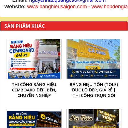
Website:
www.banghieusaigon.com
-
www.hopdengia
SẢN PHẨM KHÁC
THI CÔNG BẢNG HIỆU
BẢNG HIỆU TÔN (TOLE)
CEMBOARD ĐẸP, BỀN,
ĐỤC LỖ ĐẸP, GIÁ RẺ |
CHUYÊN NGHIỆP
THI CÔNG TRỌN GÓI