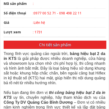
Mã sản phẩm
:
Số điện thoại
:0977 00 52 71 - 098 498 22 11
Giá
:Liên hệ
Lượt xem
: 1731
Chi tiết sản phẩm
Trong lĩnh vực quảng cáo ngoài trời,
bảng hiệu bạt 2 da
in KTS
là giải pháp được nhiều doanh nghiệp, cửa hàng
và showroom lựa chọn nhờ chi phí hợp lý, thi công nhanh
và hình ảnh bắt mắt. Đây là loại bảng hiệu sử dụng khung
sắt hoặc khung hộp chắc chắn, bên ngoài căng bạt Hiflex
in kỹ thuật số (KTS) hai mặt, giúp hiển thị nội dung quảng
bá rõ nét từ nhiều hướng nhìn.
Nếu bạn đang tìm đơn vị
thi công bảng hiệu bạt 2 da in
KTS
uy tín, chuyên nghiệp, hãy tham khảo dịch vụ của
Công Ty DV Quảng Cáo Bình Dương
– Đơn vị có nhiều
năm kinh nghiệm trong lĩnh vực thiết kế và lắp đặt bảng