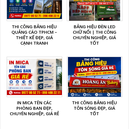
THI CÔNG BẢNG HIỆU
BẢNG HIỆU ĐÈN LED
QUẢNG CÁO TPHCM –
CHỮ NỔI | THI CÔNG
THIẾT KẾ ĐẸP, GIÁ
CHUYÊN NGHIỆP, GIÁ
CẠNH TRANH
TỐT
IN MICA TÊN CÁC
THI CÔNG BẢNG HIỆU
PHÒNG BAN ĐẸP,
TÔN SÓNG ĐẸP, GIÁ
CHUYÊN NGHIỆP, GIÁ RẺ
TỐT