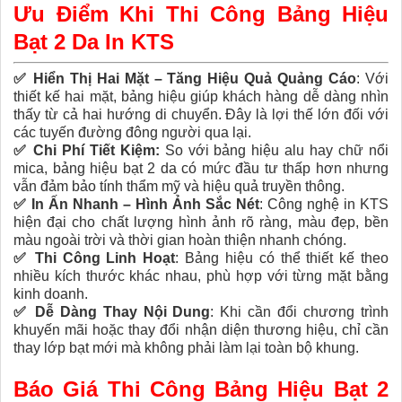
Ưu Điểm Khi Thi Công Bảng Hiệu
Bạt 2 Da In KTS
✅
Hiển Thị Hai Mặt – Tăng Hiệu Quả Quảng Cáo
:
Với
thiết kế hai mặt, bảng hiệu giúp khách hàng dễ dàng nhìn
thấy từ cả hai hướng di chuyển. Đây là lợi thế lớn đối với
các tuyến đường đông người qua lại.
✅
Chi Phí Tiết Kiệm:
So với bảng hiệu alu hay chữ nổi
mica, bảng hiệu bạt 2 da có mức đầu tư thấp hơn nhưng
vẫn đảm bảo tính thẩm mỹ và hiệu quả truyền thông.
✅
In Ấn Nhanh – Hình Ảnh Sắc Nét
:
Công nghệ in KTS
hiện đại cho chất lượng hình ảnh rõ ràng, màu đẹp, bền
màu ngoài trời và thời gian hoàn thiện nhanh chóng.
✅
Thi Công Linh Hoạt
:
Bảng hiệu có thể thiết kế theo
nhiều kích thước khác nhau, phù hợp với từng mặt bằng
kinh doanh.
✅
Dễ Dàng Thay Nội Dung
:
Khi cần đổi chương trình
khuyến mãi hoặc thay đổi nhận diện thương hiệu, chỉ cần
thay lớp bạt mới mà không phải làm lại toàn bộ khung.
Báo Giá Thi Công Bảng Hiệu Bạt 2