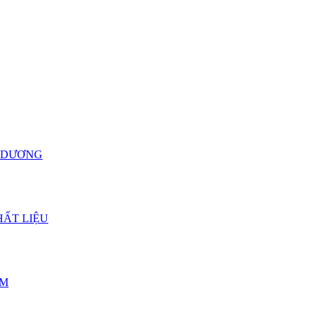
H DƯƠNG
HẤT LIỆU
CM