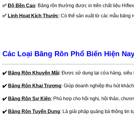
✅
Độ Bền Cao
:
Băng rôn thường được in trên chất liệu Hifl
✅
Linh Hoạt Kích Thước
:
Có thể sản xuất từ các mẫu băng 
Các Loại Băng Rôn Phổ Biến Hiện Na
✔️
Băng Rôn Khuyến Mãi
:
Được sử dụng tại cửa hàng, siêu t
✔️
Băng Rôn Khai Trương
:
Giúp doanh nghiệp thu hút khách
✔️
Băng Rôn Sự Kiện
:
Phù hợp cho hội nghị, hội thảo, chươ
✔️
Băng Rôn Tuyển Dụng
:
Là giải pháp quảng bá thông tin t