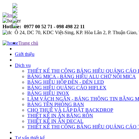
Bảng Hiệu Quảng Cáo Bình Dương
Hotline:
0977 00 52 71 - 098 498 22 11
Ô 24, DC 70, KDC Việt-Sing, KP. Hòa Lân 2, P. Thuận Gia
Trang chủ
Giới thiệu
Dịch vụ
THIẾT KẾ THI CÔNG BẢNG HIỆU QUẢNG CÁO
BẢNG MICA - BẢNG HIỆU ALU CHỮ NỔI MICA
BẢNG HIỆU HỘP ĐÈN - ĐÈN LED
BẢNG HIỆU QUẢNG CÁO HIFLEX
BẢNG HIỆU INOX
LÀM VÁCH NGĂN - BẢNG THÔNG TIN BẰNG M
BẢNG TÊN PHÒNG BAN
CHO THUÊ VÀ LẮP ĐẶT BACKDROP
THIẾT KẾ IN ẤN BĂNG RÔN
THIẾT KẾ IN ẤN DECAL
THIẾT KẾ THI CÔNG BẢNG HIỆU QUẢNG CÁO
Tư vấn thiết kế