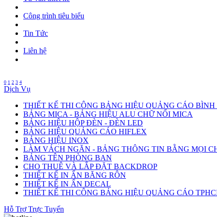
Công trình tiêu biểu
Tin Tức
Liên hệ
0
1
2
3
4
Dịch Vụ
THIẾT KẾ THI CÔNG BẢNG HIỆU QUẢNG CÁO BÌN
BẢNG MICA - BẢNG HIỆU ALU CHỮ NỔI MICA
BẢNG HIỆU HỘP ĐÈN - ĐÈN LED
BẢNG HIỆU QUẢNG CÁO HIFLEX
BẢNG HIỆU INOX
LÀM VÁCH NGĂN - BẢNG THÔNG TIN BẰNG MỌI C
BẢNG TÊN PHÒNG BAN
CHO THUÊ VÀ LẮP ĐẶT BACKDROP
THIẾT KẾ IN ẤN BĂNG RÔN
THIẾT KẾ IN ẤN DECAL
THIẾT KẾ THI CÔNG BẢNG HIỆU QUẢNG CÁO TPH
Hỗ Trợ Trực Tuyến