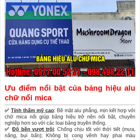
Ưu điểm nổi bật của bảng hiệu alu
chữ nổi mica
✅
Tính thẩm mỹ cao
:
Bề mặt alu phẳng, mịn kết hợp với
chữ mica nổi giúp bảng hiệu trở nên nổi bật, chuyên
nghiệp hơn so với các loại bảng truyền thống.
✅
Độ bền vượt trội
:
Chống chịu tốt với thời tiết (mưa,
nắng, bụi bẩn);
Không bị cong vênh hay phai màu