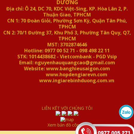
DƯƠNG
Địa chỉ: Ô 24, DC 70, KDC Việt-Sing, KP. Hòa Lân 2, P.
Thuận Giao, TPHCM
CN 1: 70 Đoàn Giỏi, Phường Sơn Kỳ, Quận Tân Phú,
TPHCM
CN 2: 70/1 Đường 37, Khu Phố 3, Phường Tân Quy, Q7,
TPHCM
MST: 3702874646
Hotline: 0977 00 52 71 - 098 498 22 11
STK: 1014438682 - Vietcombank - PGD Vsip
Email: nguyenhauquangcao@gmail.com
Website: www.banghieusaigon.com
www.hopdengiarevn.com
www.ingiarebinhduong.com.vn
LIÊN KẾT VỚI CHÚNG TÔI
Xem bản đồ công ty
0977 005 271