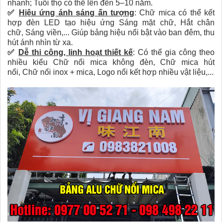
nhanh;
Tuổi thọ có thể lên đến 5–10 năm.
✅
Hiệu ứng ánh sáng ấn tượng
:
Chữ mica có thể kết
hợp đèn LED tạo hiệu ứng
Sáng mặt chữ,
Hắt chân
chữ,
Sáng viền,...
Giúp bảng hiệu nổi bật vào ban đêm, thu
hút ánh nhìn từ xa.
✅
Dễ thi công, linh hoạt thiết kế
:
Có thể gia công theo
nhiều kiểu
Chữ nổi mica không đèn,
Chữ mica hút
nổi,
Chữ nổi inox + mica,
Logo nổi kết hợp nhiều vật liệu,...