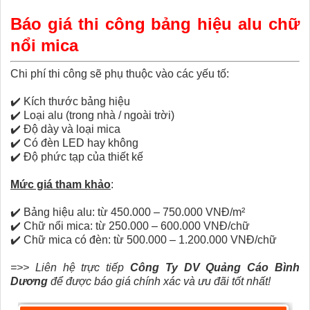
Báo giá thi công bảng hiệu alu chữ
nổi mica
Chi phí thi công sẽ phụ thuộc vào các yếu tố:
✔️
Kích thước bảng hiệu
✔️
Loại alu (trong nhà / ngoài trời)
✔️
Độ dày và loại mica
✔️
Có đèn LED hay không
✔️
Độ phức tạp của thiết kế
Mức giá tham khảo
:
✔️
Bảng hiệu alu: từ 450.000 – 750.000 VNĐ/m²
✔️
Chữ nổi mica: từ 250.000 – 600.000 VNĐ/chữ
✔️
Chữ mica có đèn: từ 500.000 – 1.200.000 VNĐ/chữ
=>> Liên hệ trực tiếp
Công Ty DV Quảng Cáo Bình
Dương
để được báo giá chính xác và ưu đãi tốt nhất!