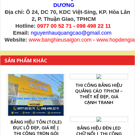
DƯƠNG
Địa chỉ: Ô 24, DC 70, KDC Việt-Sing, KP. Hòa Lân
2, P. Thuận Giao, TPHCM
Hotline:
0977 00 52 71 - 098 498 22 11
Email:
nguyenhauquangcao@gmail.com
Website:
www.banghieusaigon.com
-
www.hopdengia
SẢN PHẨM KHÁC
THI CÔNG BẢNG HIỆU
QUẢNG CÁO TPHCM –
THIẾT KẾ ĐẸP, GIÁ
CẠNH TRANH
BẢNG HIỆU TÔN (TOLE)
ĐỤC LỖ ĐẸP, GIÁ RẺ |
BẢNG HIỆU ĐÈN LED
THI CÔNG TRỌN GÓI
CHỮ NỔI | THI CÔNG