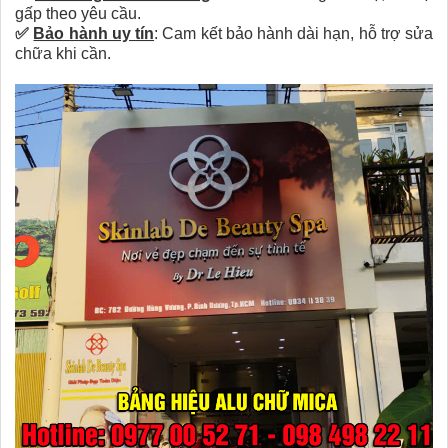
gấp theo yêu cầu.
✅
Bảo hành uy tín
:
Cam kết bảo hành dài hạn, hỗ trợ sửa
chữa khi cần.