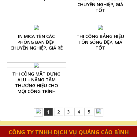
CHUYÊN NGHIỆP, GIÁ
TỐT
IN MICA TÊN CÁC
THI CÔNG BẢNG HIỆU
PHÒNG BAN ĐẸP,
TÔN SÓNG ĐẸP, GIÁ
CHUYÊN NGHIỆP, GIÁ RẺ
TỐT
THI CÔNG MẶT DỰNG
ALU – NÂNG TẦM
THƯƠNG HIỆU CHO
MỌI CÔNG TRÌNH
1
2
3
4
5
CÔNG TY TNHH DỊCH VỤ QUẢNG CÁO BÌNH