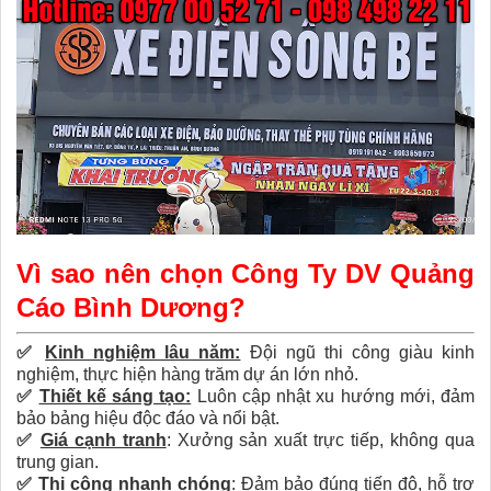
Vì sao nên chọn Công Ty DV Quảng
Cáo Bình Dương?
✅
Kinh nghiệm lâu năm:
Đội ngũ thi công giàu kinh
nghiệm, thực hiện hàng trăm dự án lớn nhỏ.
✅
Thiết kế sáng tạo:
Luôn cập nhật xu hướng mới, đảm
bảo bảng hiệu độc đáo và nổi bật.
✅
Giá cạnh tranh
:
Xưởng sản xuất trực tiếp, không qua
trung gian.
✅
Thi công nhanh chóng
:
Đảm bảo đúng tiến độ, hỗ trợ